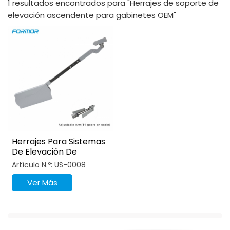
1 resultados encontrados para "Herrajes de soporte de
elevación ascendente para gabinetes OEM"
Herrajes Para Sistemas
De Elevación De
Gabinetes Ajustables
Artículo N.º: US-0008
Ver Más