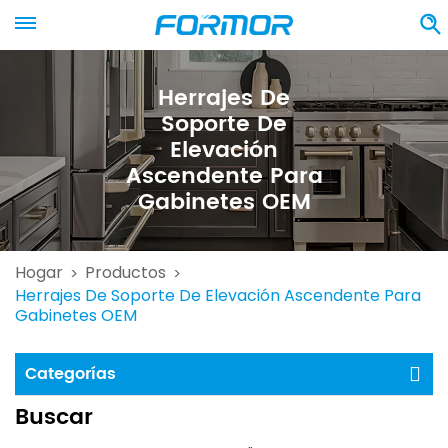
Herrajes De
Soporte De
Elevación
Ascendente Para
Gabinetes OEM
Hogar
Productos
>
>
Herrajes De Soporte De Elevación Ascendente Para
Gabinetes OEM
Categorías
Buscar