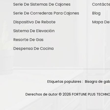
Contáctenos
Serie De Sistemas De Cajones
Contáct
Serie De Correderas Para Cajones
Blog
Dispositivo De Rebote
Mapa Del 
Nuevos Productos
Sistema De Elevación
Resorte De Gas
Bisagras de titanio
Despensa De Cocina
de cierre suave con
base recta de 105
Leer Más
grados y 85 g
Bisagra deslizante
de dos vías para
gabinete, 2 orificios,
Etiquetas populares :
Bisagra de gab
Leer Más
acabado niquelado
Derechos de autor © 2026 FORTUNE PLUS TECHNO