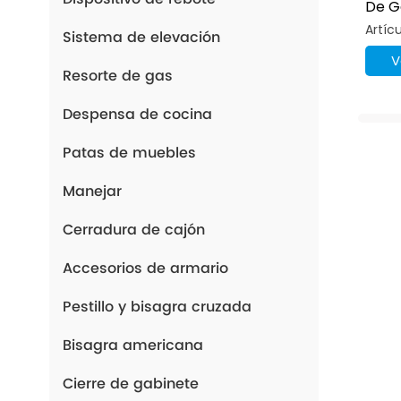
De G
Aper
Artíc
Sistema de elevación
Magn
V
Resorte de gas
Despensa de cocina
Patas de muebles
Manejar
Cerradura de cajón
Accesorios de armario
Pestillo y bisagra cruzada
Bisagra americana
Cierre de gabinete