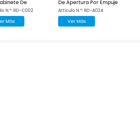
abinete De
De Apertura Por Empuje
tura Por Empuje
De Gabinete Magnético
ulo N.º: RD-C002
Artículo N.º: RD-A024
ético
er Más
Ver Más