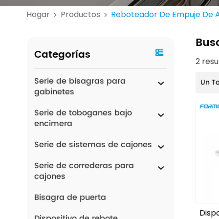
Hogar
Productos
Reboteador De Empuje De Al
>
>
Bus
Categorías
2 res
Serie de bisagras para
Un T
gabinetes
Serie de toboganes bajo
encimera
Serie de sistemas de cajones
Serie de correderas para
cajones
Bisagra de puerta
Disp
Dispositivo de rebote