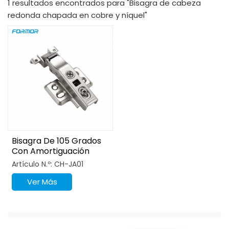
1 resultados encontrados para "Bisagra de cabeza
redonda chapada en cobre y níquel"
Bisagra De 105 Grados
Con Amortiguación
Para Puerta Con Marco
Artículo N.º: CH-JA01
De Aluminio Niquelado
Ver Más