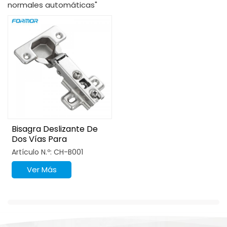
normales automáticas"
Bisagra Deslizante De
Dos Vías Para
Gabinete, 2 Orificios,
Artículo N.º: CH-B001
Acabado Niquelado
Ver Más