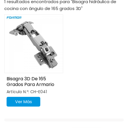
1 resultados encontrados para "Bisagra hidráulica de
cocina con ángulo de 165 grados 3D"
Bisagra 3D De 165
Grados Para Armario
De Cocina, Dormitorio Y
Artículo N.º: CH-E041
Sala De Estar
Ver Más