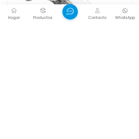
Hogar
Productos
Contacto
WhatsApp
Bisagra Deslizante De Dos Vías Para Gabinete, 2
Orificios, Acabado Niquelado
Descripción del Producto Estética oculta :Empotrado
tanto en el marco del gabinete como en la puerta,
permanece invisible cuando está cerrado para brindar
una apariencia limpia y ordenada que complementa los
diseños de gabinetes modernos. Cierre suave hidráulico
Contáctenos
:Equipado con un sistema de amortiguación de precisión
que ralentiza el movimiento de la puerta a medida que
se acerca al cierre, evitando portazos, reduciendo el